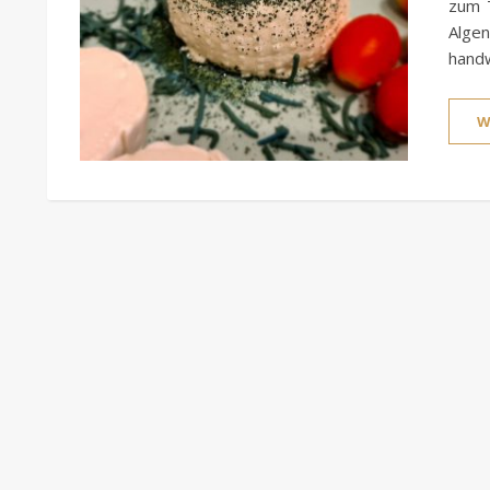
zum T
Alge
handw
W