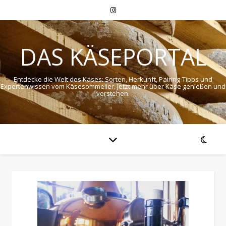
DAS KÄSEPORTAL
Entdecke die Welt des Käses: Sorten, Herkunft, Pairing-Tipps und
Expertenwissen vom Käsesommelier. Jetzt mehr über Käse genießen und
verstehen.