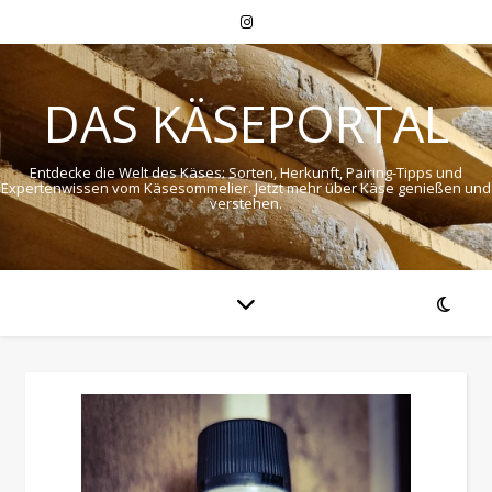
DAS KÄSEPORTAL
Entdecke die Welt des Käses: Sorten, Herkunft, Pairing-Tipps und
Expertenwissen vom Käsesommelier. Jetzt mehr über Käse genießen und
verstehen.