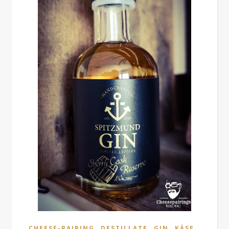
,
,
,
,
CHEESE-PAIRING
DESTILLATE
GIN
KÄSE