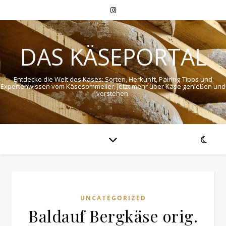
DAS KÄSEPORTAL
Entdecke die Welt des Käses: Sorten, Herkunft, Pairing-Tipps und
Expertenwissen vom Käsesommelier. Jetzt mehr über Käse genießen und
verstehen.
UNCATEGORIZED
Baldauf Bergkäse orig.