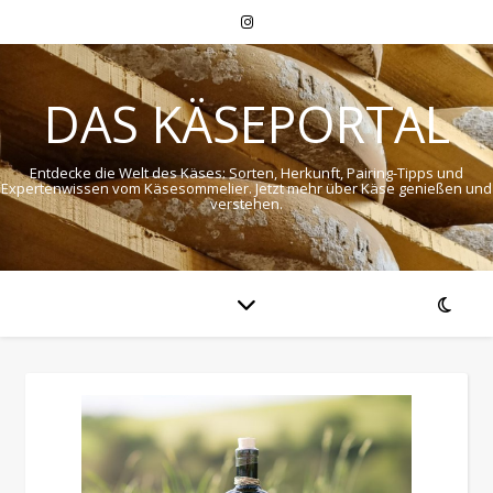
DAS KÄSEPORTAL
Entdecke die Welt des Käses: Sorten, Herkunft, Pairing-Tipps und
Expertenwissen vom Käsesommelier. Jetzt mehr über Käse genießen und
verstehen.