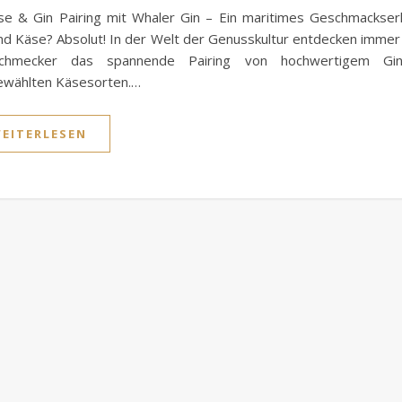
e & Gin Pairing mit Whaler Gin – Ein maritimes Geschmackser
nd Käse? Absolut! In der Welt der Genusskultur entdecken imme
schmecker das spannende Pairing von hochwertigem Gi
ewählten Käsesorten.…
EITERLESEN