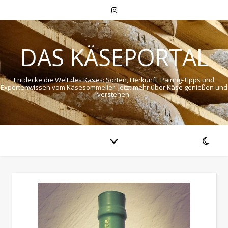
DAS KÄSEPORTAL
Entdecke die Welt des Käses: Sorten, Herkunft, Pairing-Tipps und
Expertenwissen vom Käsesommelier. Jetzt mehr über Käse genießen und
verstehen.