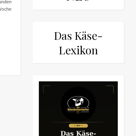
unden
 Woche
Das Käse-
Lexikon