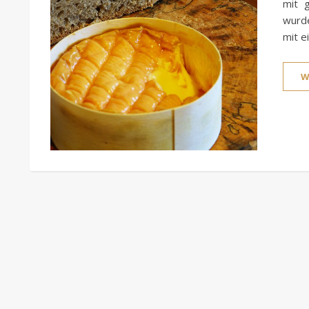
mit 
wurde
mit e
W