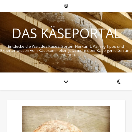
DAS KÄSEPORTAL
Entdecke die Welt des Käses: Sorten, Herkunft, Pairing-Tipps und
Expertenwissen vom Käsesommelier. Jetzt mehr über Käse genießen und
verstehen.