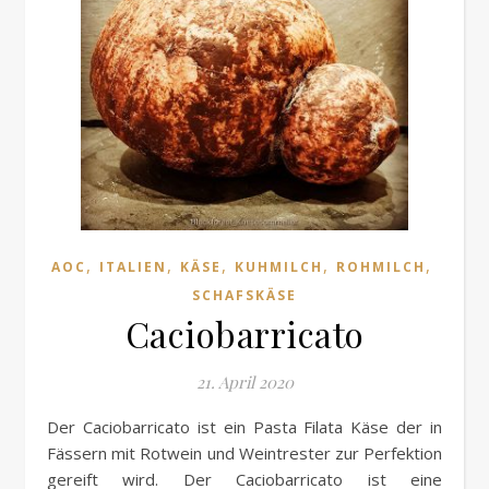
,
,
,
,
,
AOC
ITALIEN
KÄSE
KUHMILCH
ROHMILCH
SCHAFSKÄSE
Caciobarricato
21. April 2020
Der Caciobarricato ist ein Pasta Filata Käse der in
Fässern mit Rotwein und Weintrester zur Perfektion
gereift wird. Der Caciobarricato ist eine