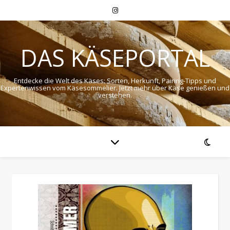
DAS KÄSEPORTAL
Entdecke die Welt des Käses: Sorten, Herkunft, Pairing-Tipps und
Expertenwissen vom Käsesommelier. Jetzt mehr über Käse genießen und
verstehen.