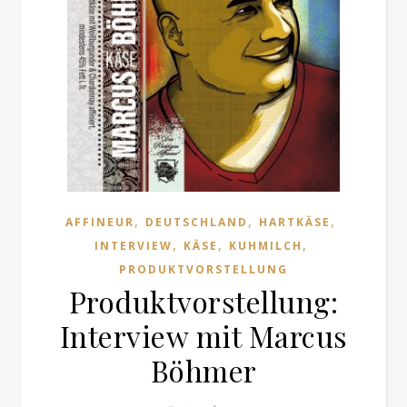
,
,
,
AFFINEUR
DEUTSCHLAND
HARTKÄSE
,
,
,
INTERVIEW
KÄSE
KUHMILCH
PRODUKTVORSTELLUNG
Produktvorstellung:
Interview mit Marcus
Böhmer