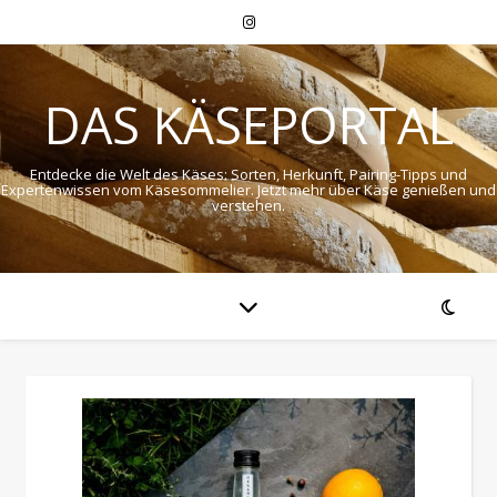
DAS KÄSEPORTAL
Entdecke die Welt des Käses: Sorten, Herkunft, Pairing-Tipps und
Expertenwissen vom Käsesommelier. Jetzt mehr über Käse genießen und
verstehen.