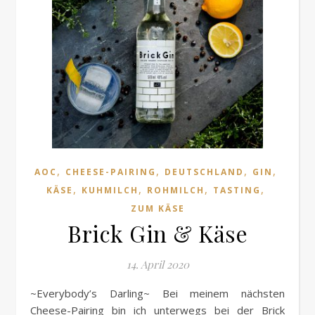
,
,
,
,
AOC
CHEESE-PAIRING
DEUTSCHLAND
GIN
,
,
,
,
KÄSE
KUHMILCH
ROHMILCH
TASTING
ZUM KÄSE
Brick Gin & Käse
14. April 2020
~Everybody’s Darling~ Bei meinem nächsten
Cheese-Pairing bin ich unterwegs bei der Brick