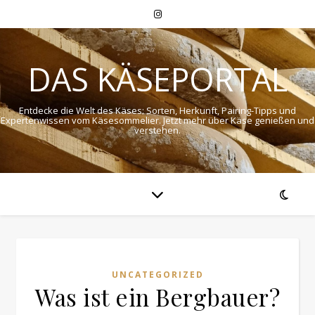
DAS KÄSEPORTAL
Entdecke die Welt des Käses: Sorten, Herkunft, Pairing-Tipps und
Expertenwissen vom Käsesommelier. Jetzt mehr über Käse genießen und
verstehen.
UNCATEGORIZED
Was ist ein Bergbauer?