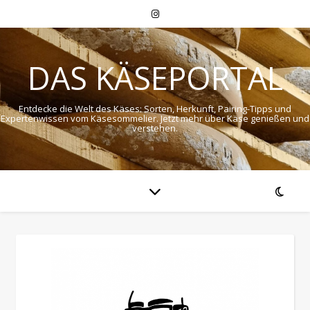
DAS KÄSEPORTAL
Entdecke die Welt des Käses: Sorten, Herkunft, Pairing-Tipps und
Expertenwissen vom Käsesommelier. Jetzt mehr über Käse genießen und
verstehen.