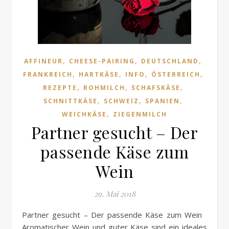
,
,
,
AFFINEUR
CHEESE-PAIRING
DEUTSCHLAND
,
,
,
,
FRANKREICH
HARTKÄSE
INFO
ÖSTERREICH
,
,
,
REZEPTE
ROHMILCH
SCHAFSKÄSE
,
,
,
SCHNITTKÄSE
SCHWEIZ
SPANIEN
,
WEICHKÄSE
ZIEGENMILCH
Partner gesucht – Der
passende Käse zum
Wein
29. Mai 2018
Partner gesucht – Der passende Käse zum Wein
Aromatischer Wein und guter Käse sind ein ideales