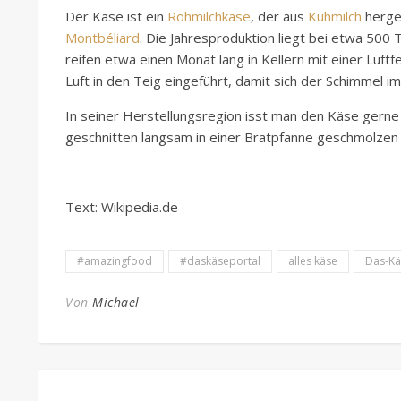
Der Käse ist ein
Rohmilchkäse
, der aus
Kuhmilch
herges
Montbéliard
. Die Jahresproduktion liegt bei etwa 500
reifen etwa einen Monat lang in Kellern mit einer Luft
Luft in den Teig eingeführt, damit sich der Schimmel i
In seiner Herstellungsregion isst man den Käse gerne 
geschnitten langsam in einer Bratpfanne geschmolzen u
Text: Wikipedia.de
#amazingfood
#daskäseportal
alles käse
Das-Kä
Von
Michael