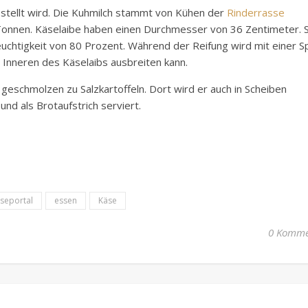
tellt wird. Die Kuhmilch stammt von Kühen der
Rinderrasse
 Tonnen. Käselaibe haben einen Durchmesser von 36 Zentimeter. S
feuchtigkeit von 80 Prozent. Während der Reifung wird mit einer S
m Inneren des Käselaibs ausbreiten kann.
geschmolzen zu Salzkartoffeln. Dort wird er auch in Scheiben
nd als Brotaufstrich serviert.
seportal
essen
Käse
0 Komme