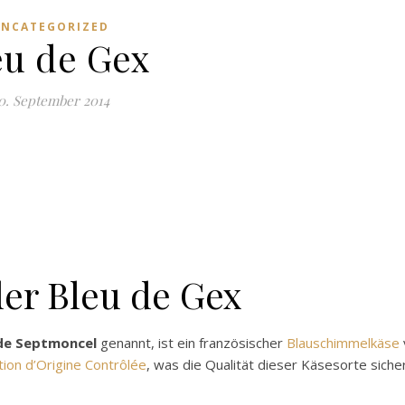
UNCATEGORIZED
eu de Gex
0. September 2014
der Bleu de Gex
de Septmoncel
genannt, ist ein französischer
Blauschimmelkäse
tion d’Origine Contrôlée
, was die Qualität dieser Käsesorte sicher