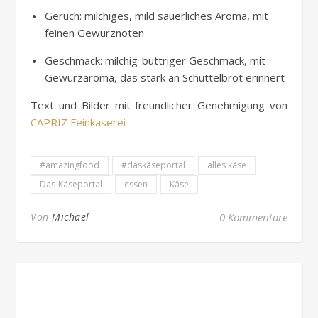
Geruch: milchiges, mild säuerliches Aroma, mit
feinen Gewürznoten
Geschmack: milchig-buttriger Geschmack, mit
Gewürzaroma, das stark an Schüttelbrot erinnert
Text und Bilder mit freundlicher Genehmigung von
CAPRIZ Feinkäserei
#amazingfood
#daskäseportal
alles käse
Das-Käseportal
essen
Käse
Von
Michael
0 Kommentare