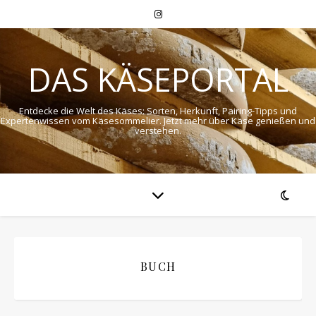
DAS KÄSEPORTAL
Entdecke die Welt des Käses: Sorten, Herkunft, Pairing-Tipps und
Expertenwissen vom Käsesommelier. Jetzt mehr über Käse genießen und
verstehen.
BUCH