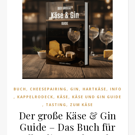
,
,
,
,
BUCH
CHEESEPAIRING
GIN
HARTKÄSE
INFO
,
,
,
KAPPELRODECK
KÄSE
KÄSE UND GIN GUIDE
,
,
TASTING
ZUM KÄSE
Der große Käse & Gin
Guide – Das Buch für