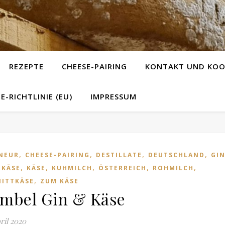
REZEPTE
CHEESE-PAIRING
KONTAKT UND KOO
E-RICHTLINIE (EU)
IMPRESSUM
,
,
,
,
NEUR
CHEESE-PAIRING
DESTILLATE
DEUTSCHLAND
GI
,
,
,
,
,
TKÄSE
KÄSE
KUHMILCH
ÖSTERREICH
ROHMILCH
,
NITTKÄSE
ZUM KÄSE
mbel Gin & Käse
pril 2020