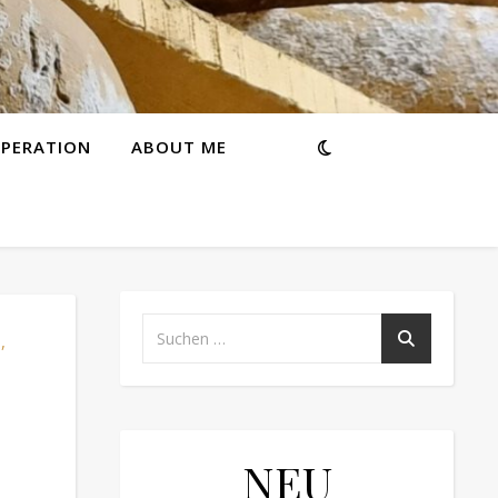
PERATION
ABOUT ME
,
N
NEU