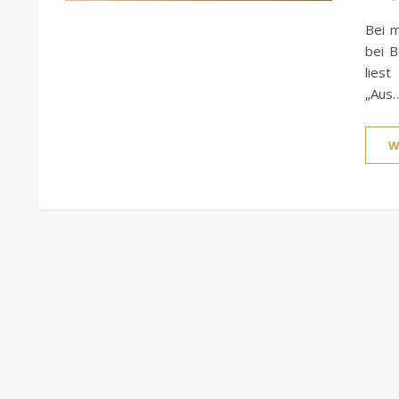
Bei m
bei B
lies
„Aus
W