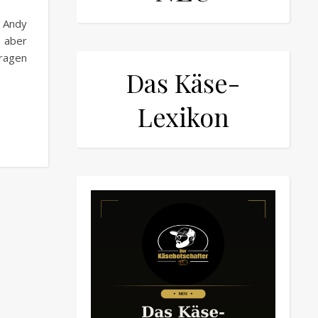
d Andy
, aber
ragen
Das Käse-
Lexikon