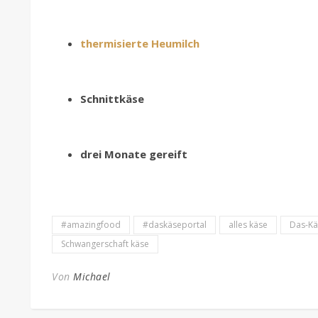
thermisierte
Heumilch
Schnittkäse
drei Monate gereift
#amazingfood
#daskäseportal
alles käse
Das-Kä
Schwangerschaft käse
Von
Michael