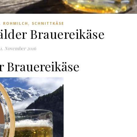
,
,
ROHMILCH
SCHNITTKÄSE
lder Brauereikäse
11. November 2016
r Brauereikäse