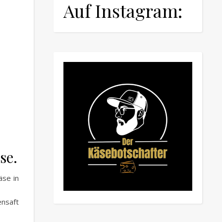
Auf Instagram:
se.
äse in
ensaft