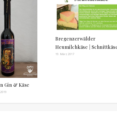
Bregenzerwälder
Heumilchkäse | Schnittkäs
19. März 2017
n Gin & Käse
 2019