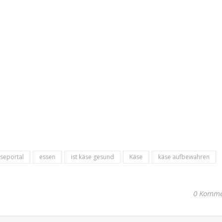
seportal
essen
ist käse gesund
Käse
käse aufbewahren
0 Komme