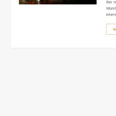
Bei m
Münch
inter
W