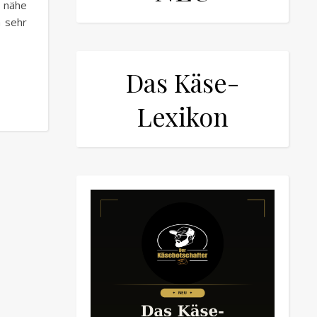
n nähe
m sehr
Das Käse-
Lexikon