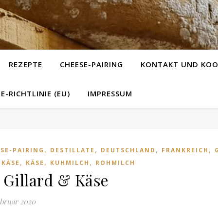
REZEPTE
CHEESE-PAIRING
KONTAKT UND KOO
E-RICHTLINIE (EU)
IMPRESSUM
,
,
,
,
SE-PAIRING
DESTILLATE
DEUTSCHLAND
FRANKREICH
,
,
,
TKÄSE
KÄSE
KUHMILCH
ROHMILCH
 Gillard & Käse
ebruar 2020