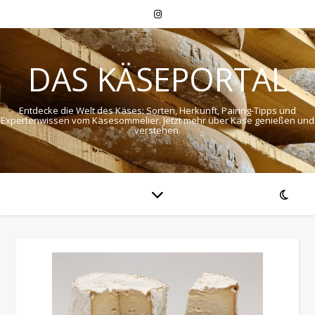
DAS KÄSEPORTAL
Entdecke die Welt des Käses: Sorten, Herkunft, Pairing-Tipps und
Expertenwissen vom Käsesommelier. Jetzt mehr über Käse genießen und
verstehen.