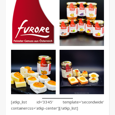
[atkp_list id=’3345′ template=’secondwide‘
containercss=’atkp-center‘][/atkp_list]