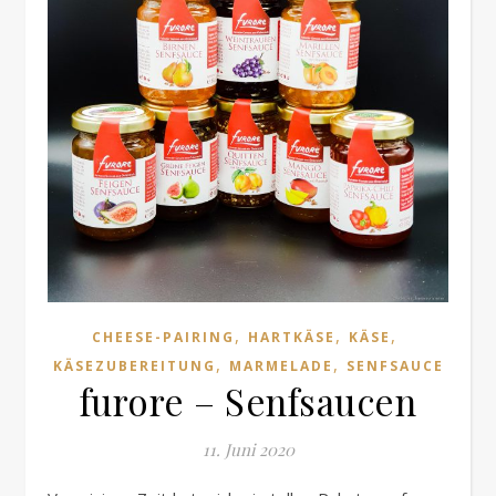
,
,
,
CHEESE-PAIRING
HARTKÄSE
KÄSE
,
,
KÄSEZUBEREITUNG
MARMELADE
SENFSAUCE
furore – Senfsaucen
11. Juni 2020