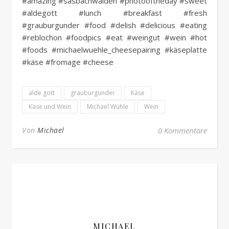
#amazing #sasbachwalden #photooftheday #sweet
#aldegott #lunch #breakfast #fresh
#grauburgunder #food #delish #delicious #eating
#reblochon #foodpics #eat #weingut #wein #hot
#foods #michaelwuehle_cheesepairing #käseplatte
#käse #fromage #cheese
alde gott
grauburgunder
Käse
Käse und Wein
Michael Wühle
Wein
Von
Michael
0 Kommentare
MICHAEL