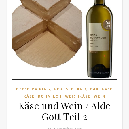
,
,
,
CHEESE-PAIRING
DEUTSCHLAND
HARTKÄSE
,
,
,
KÄSE
ROHMILCH
WEICHKÄSE
WEIN
Käse und Wein / Alde
Gott Teil 2
25. November 2021