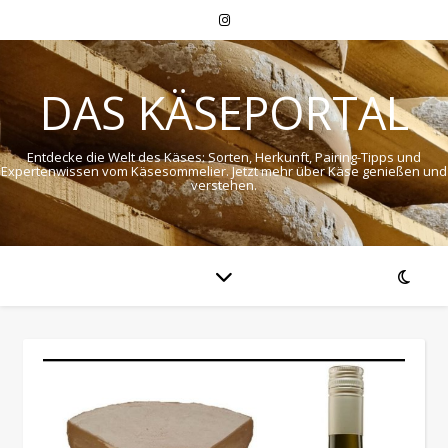
DAS KÄSEPORTAL
Entdecke die Welt des Käses: Sorten, Herkunft, Pairing-Tipps und
Expertenwissen vom Käsesommelier. Jetzt mehr über Käse genießen und
verstehen.