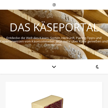
DAS KÄSEPORTAL
Entdecke die Welt des Käses: Sorten, Herkunft, Pairing-Tipps und
Expertenwissen vom Käsesommelier. Jetzt mehr über Käse genießen und
verstehen.