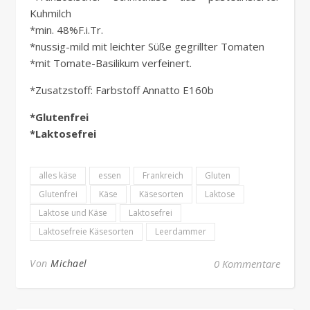
Kuhmilch
*min. 48%F.i.Tr.
*nussig-mild mit leichter Süße gegrillter Tomaten
*mit Tomate-Basilikum verfeinert.
*Zusatzstoff: Farbstoff Annatto E160b
*Glutenfrei
*Laktosefrei
alles käse
essen
Frankreich
Gluten
Glutenfrei
Käse
Käsesorten
Laktose
Laktose und Käse
Laktosefrei
Laktosefreie Käsesorten
Leerdammer
Von
Michael
0 Kommentare