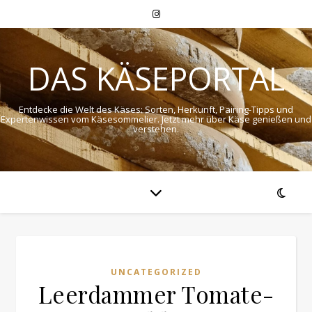
DAS KÄSEPORTAL
Entdecke die Welt des Käses: Sorten, Herkunft, Pairing-Tipps und
Expertenwissen vom Käsesommelier. Jetzt mehr über Käse genießen und
verstehen.
UNCATEGORIZED
Leerdammer Tomate-