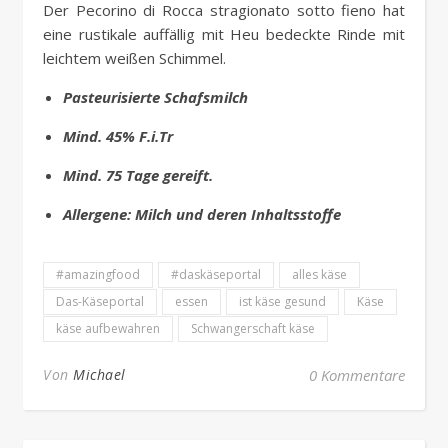
Der Pecorino di Rocca stragionato sotto fieno hat
eine rustikale auffällig mit Heu bedeckte Rinde mit
leichtem weißen Schimmel.
Pasteurisierte Schafsmilch
Mind. 45% F.i.Tr
Mind. 75 Tage gereift.
Allergene: Milch und deren Inhaltsstoffe
#amazingfood
#daskäseportal
alles käse
Das-Käseportal
essen
ist käse gesund
Käse
käse aufbewahren
Schwangerschaft käse
Von
Michael
0 Kommentare