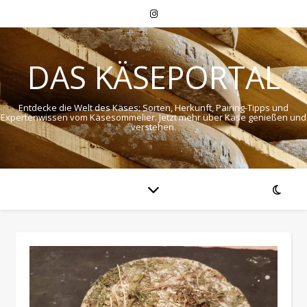
DAS KÄSEPORTAL
Entdecke die Welt des Käses: Sorten, Herkunft, Pairing-Tipps und
Expertenwissen vom Käsesommelier. Jetzt mehr über Käse genießen und
verstehen.