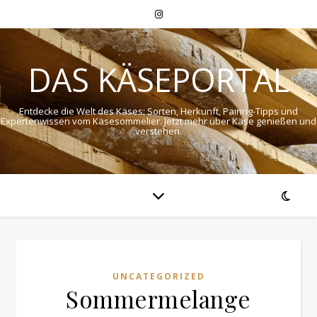
DAS KÄSEPORTAL
Entdecke die Welt des Käses: Sorten, Herkunft, Pairing-Tipps und
Expertenwissen vom Käsesommelier. Jetzt mehr über Käse genießen und
verstehen.
UNCATEGORIZED
Sommermelange