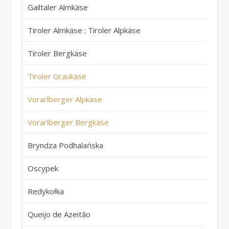
Gailtaler Almkäse
Ös
Tiroler Almkäse ; Tiroler Alpkäse
Ös
Tiroler Bergkäse
Ös
Tiroler Graukäse
Ös
Vorarlberger Alpkäse
Ös
Vorarlberger Bergkäse
Ös
Bryndza Podhalańska
Po
Oscypek
Po
Redykołka
Po
Queijo de Azeitão
Po