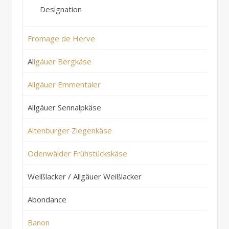
Designation
Co
Fromage de Herve
Be
Al
lgäuer Bergkäse
De
Allgäuer Emmentaler
De
Allgäuer Sennalpkäse
De
Altenburger Ziegenkäse
De
Odenwälder Frühstückskäse
De
Weißlacker / Allgäuer Weißlacker
De
Abondance
Fr
Banon
Fr