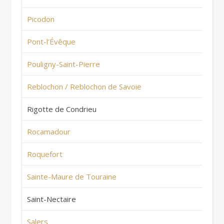
Picodon
Fr
Pont-l’Évêque
Fr
Pouligny-Saint-Pierre
Fr
Reblochon / Reblochon de Savoie
Fr
Rigotte de Condrieu
Fr
Rocamadour
Fr
Roquefort
Fr
Sainte-Maure de Touraine
Fr
Saint-Nectaire
Fr
Salers
Fr