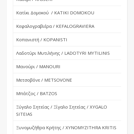
Κατίκι Δομοκού / KATIKI DOMOKOU
Gr
Κεφαλογραβιέρα / KEFALOGRAVIERA
Gr
Κοπανιστή / KOPANISTI
Gr
Λαδοτύρι Μυτιλήνης / LADOTYRI MYTILINIS
Gr
Μανούρι / MANOURI
Gr
Μετσοβόνε / METSOVONE
Gr
Μπάτζος / BATZOS
Gr
Ξύγαλο Σητείας / Ξίγαλο Σητείας / XYGALO
Gr
SITEIAS
Ξυνομυζήθρα Κρήτης / XYNOMYZITHRA KRITIS
Gr