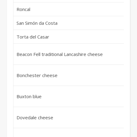
Roncal
Sp
San Simón da Costa
Sp
Torta del Casar
Sp
Ve
Beacon Fell traditional Lancashire cheese
Kö
Ve
Bonchester cheese
Kö
Ve
Buxton blue
Kö
Ve
Dovedale cheese
Kö
Ve