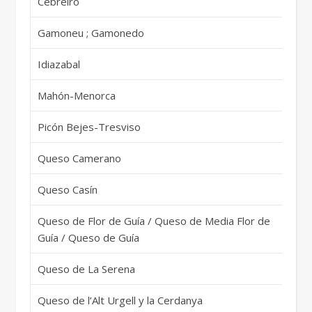
Cebreiro
Sp
Gamoneu ; Gamonedo
Sp
Idiazabal
Sp
Mahón-Menorca
Sp
Picón Bejes-Tresviso
Sp
Queso Camerano
Sp
Queso Casín
Sp
Queso de Flor de Guía / Queso de Media Flor de
Sp
Guía / Queso de Guía
Queso de La Serena
Sp
Queso de l’Alt Urgell y la Cerdanya
Sp