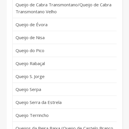
Queijo de Cabra Transmontano/Queijo de Cabra
Po
Transmontano Velho
Queijo de Évora
Po
Queijo de Nisa
Po
Queijo do Pico
Po
Queijo Rabaçal
Po
Queijo S. Jorge
Po
Queijo Serpa
Po
Queijo Serra da Estrela
Po
Queijo Terrincho
Po
Queijos da Beira Baixa (Queijo de Castelo Branco,