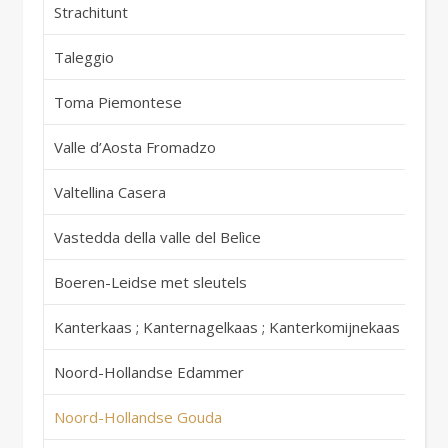
Strachitunt
It
Taleggio
It
Toma Piemontese
It
Valle d’Aosta Fromadzo
It
Valtellina Casera
It
Vastedda della valle del Belìce
It
Boeren-Leidse met sleutels
Ni
Kanterkaas ; Kanternagelkaas ; Kanterkomijnekaas
Ni
Noord-Hollandse Edammer
Ni
Noord-Hollandse Gouda
Ni