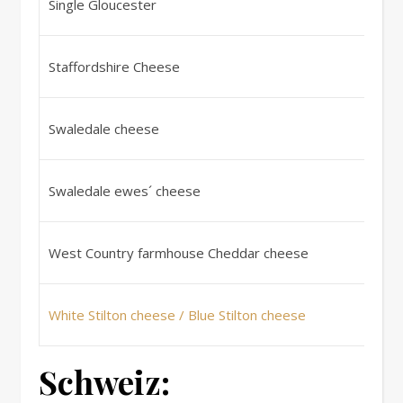
Single Gloucester
Kö
Ve
Staffordshire Cheese
Kö
Ve
Swaledale cheese
Kö
Ve
Swaledale ewes´ cheese
Kö
Ve
West Country farmhouse Cheddar cheese
Kö
Ve
White Stilton cheese / Blue Stilton cheese
Kö
Schweiz: