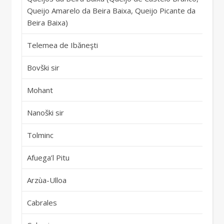
Queijo Amarelo da Beira Baixa, Queijo Picante da
Po
Beira Baixa)
Telemea de Ibăneşti
Ru
Bovški sir
Sl
Mohant
Sl
Nanoški sir
Sl
Tolminc
Sl
Afuega’l Pitu
Sp
Arzùa-Ulloa
Sp
Cabrales
Sp