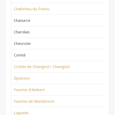
Chabichou du Poitou
Fr
Chaource
Fr
Charolais
Fr
Chevrotin
Fr
Comté
Fr
Crottin de Chavignol / Chavignol
Fr
Époisses
Fr
Fourme d’Ambert
Fr
Fourme de Montbrison
Fr
Laguiole
Fr