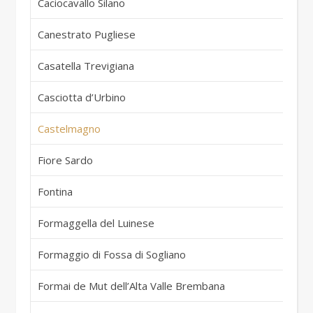
Caciocavallo Silano
It
Canestrato Pugliese
It
Casatella Trevigiana
It
Casciotta d’Urbino
It
Castelmagno
It
Fiore Sardo
It
Fontina
It
Formaggella del Luinese
It
Formaggio di Fossa di Sogliano
It
Formai de Mut dell’Alta Valle Brembana
It