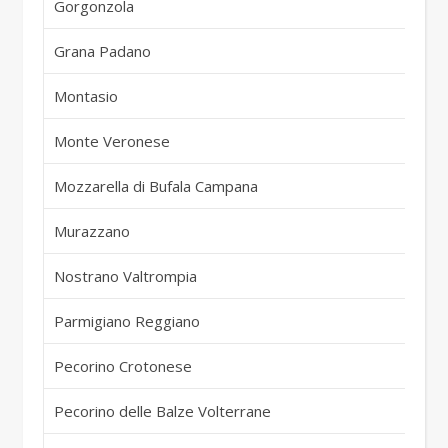
Gorgonzola
It
Grana Padano
It
Montasio
It
Monte Veronese
It
Mozzarella di Bufala Campana
It
Murazzano
It
Nostrano Valtrompia
It
Parmigiano Reggiano
It
Pecorino Crotonese
It
Pecorino delle Balze Volterrane
It