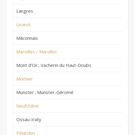
Langres
Fr
Livarot
Fr
Mâconnais
Fr
Maroilles / Marolles
Fr
Mont d’Or ; Vacherin du Haut-Doubs
Fr
Morbier
Fr
Munster ; Munster-Géromé
Fr
Neufchâtel
Fr
Ossau-Iraty
Fr
Pélardon
Fr