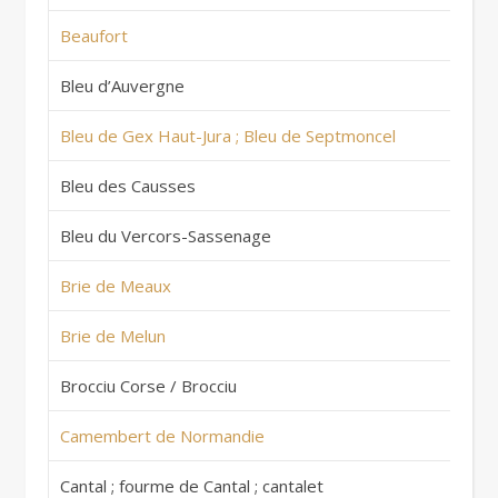
Beaufort
Fr
Bleu d’Auvergne
Fr
Bleu de Gex Haut-Jura ; Bleu de Septmoncel
Fr
Bleu des Causses
Fr
Bleu du Vercors-Sassenage
Fr
Brie de Meaux
Fr
Brie de Melun
Fr
Brocciu Corse / Brocciu
Fr
Camembert de Normandie
Fr
Cantal ; fourme de Cantal ; cantalet
Fr