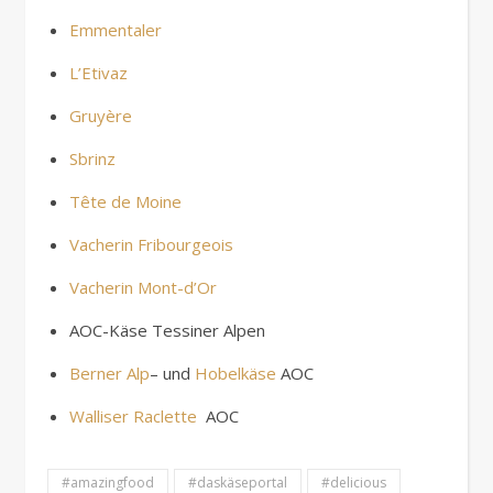
Emmentaler
L’Etivaz
Gruyère
Sbrinz
Tête de Moine
Vacherin Fribourgeois
Vacherin Mont-d’Or
AOC-Käse Tessiner Alpen
Berner Alp
– und
Hobelkäse
AOC
Walliser Raclette
AOC
#amazingfood
#daskäseportal
#delicious