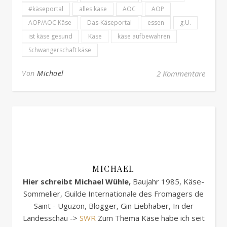
#käseportal
alles käse
AOC
AOP
AOP/AOC Käse
Das-Käseportal
essen
g.U.
ist käse gesund
Käse
käse aufbewahren
Schwangerschaft käse
Von
Michael
2 Kommentare
MICHAEL
Hier schreibt Michael Wühle,
Baujahr 1985, Käse-
Sommelier, Guilde Internationale des Fromagers de
Saint - Uguzon, Blogger, Gin Liebhaber, In der
Landesschau ->
SWR
Zum Thema Käse habe ich seit