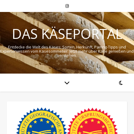
DAS KÄSEPORTAL
Entdecke die Welt des Käses: Sorten, Herkunft, Pairing-Tipps und
Expertenwissen vom Käsesommelier. Jetzt mehr über Käse genießen und
verstehen.