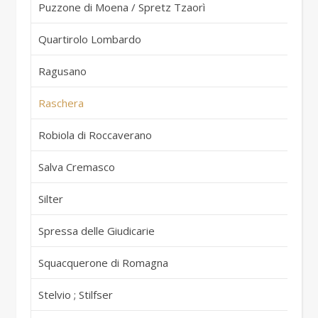
Puzzone di Moena / Spretz Tzaorì
It
Quartirolo Lombardo
It
Ragusano
It
Raschera
It
Robiola di Roccaverano
It
Salva Cremasco
It
Silter
It
Spressa delle Giudicarie
It
Squacquerone di Romagna
It
Stelvio ; Stilfser
It