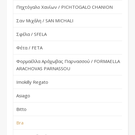
Πηχτόγαλο Χανίων / PICHTOGALO CHANION
Gr
Σαν Μιχάλη / SAN MICHALI
Gr
Σφέλα / SFELA
Gr
Φέτα / FETA
Gr
Φορμαέλλα Αράχωβας Παρνασσού / FORMAELLA
Gr
ARACHOVAS PARNASSOU
Imokilly Regato
Ir
Asiago
It
Bitto
It
Bra
It