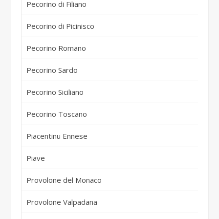
Pecorino di Filiano
It
Pecorino di Picinisco
It
Pecorino Romano
It
Pecorino Sardo
It
Pecorino Siciliano
It
Pecorino Toscano
It
Piacentinu Ennese
It
Piave
It
Provolone del Monaco
It
Provolone Valpadana
It