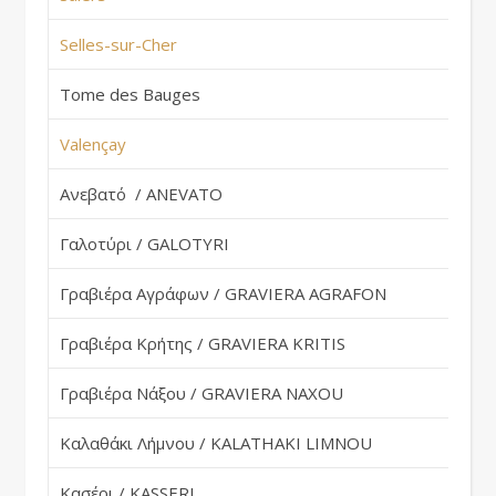
Selles-sur-Cher
Fr
Tome des Bauges
Fr
Valençay
Fr
Ανεβατό / ANEVATO
Gr
Γαλοτύρι / GALOTYRI
Gr
Γραβιέρα Αγράφων / GRAVIERA AGRAFON
Gr
Γραβιέρα Κρήτης / GRAVIERA KRITIS
Gr
Γραβιέρα Νάξου / GRAVIERA NAXOU
Gr
Καλαθάκι Λήμνου / KALATHAKI LIMNOU
Gr
Κασέρι / KASSERI
Gr