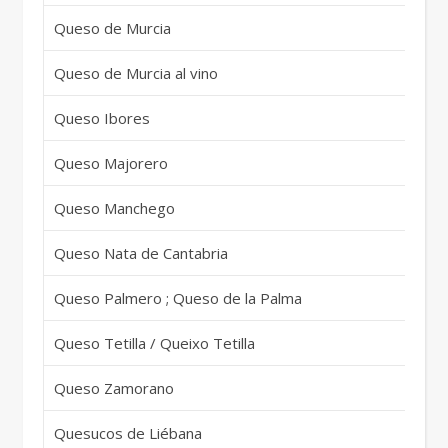
Queso de Murcia
Sp
Queso de Murcia al vino
Sp
Queso Ibores
Sp
Queso Majorero
Sp
Queso Manchego
Sp
Queso Nata de Cantabria
Sp
Queso Palmero ; Queso de la Palma
Sp
Queso Tetilla / Queixo Tetilla
Sp
Queso Zamorano
Sp
Quesucos de Liébana
Sp