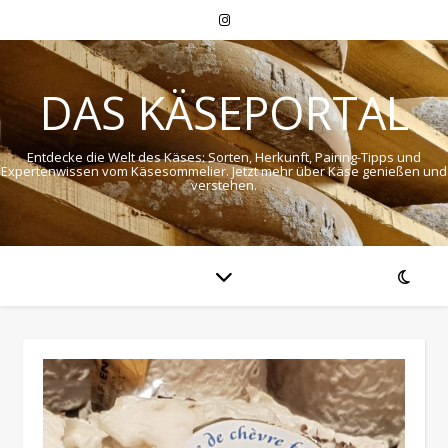
DAS KÄSEPORTAL
Entdecke die Welt des Käses: Sorten, Herkunft, Pairing-Tipps und
Expertenwissen vom Käsesommelier. Jetzt mehr über Käse genießen und
verstehen.