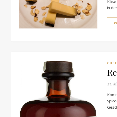
Käse 
in de
W
CHEE
Re
23. M
Komm
Spic
Gesch