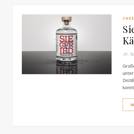
CHEE
Si
Kä
26. A
Große
unte
Disti
konnt
W