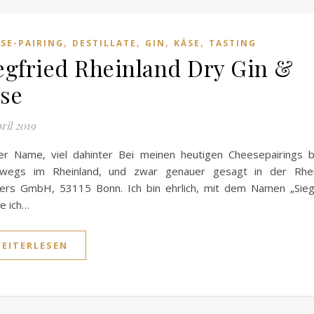
,
,
,
,
SE-PAIRING
DESTILLATE
GIN
KÄSE
TASTING
egfried Rheinland Dry Gin &
se
pril 2019
r Name, viel dahinter Bei meinen heutigen Cheesepairings b
rwegs im Rheinland, und zwar genauer gesagt in der Rhei
llers GmbH, 53115 Bonn. Ich bin ehrlich, mit dem Namen „Sieg
e ich…
EITERLESEN