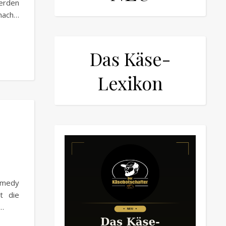
werden
 nach…
Das Käse-
Lexikon
emedy
t die
A…