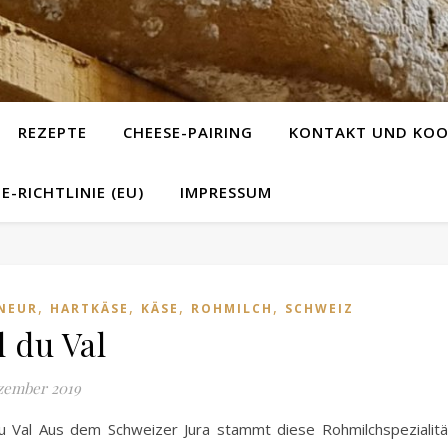
REZEPTE
CHEESE-PAIRING
KONTAKT UND KOO
E-RICHTLINIE (EU)
IMPRESSUM
,
,
,
,
NEUR
HARTKÄSE
KÄSE
ROHMILCH
SCHWEIZ
l du Val
zember 2019
u Val Aus dem Schweizer Jura stammt diese Rohmilchspezialitä