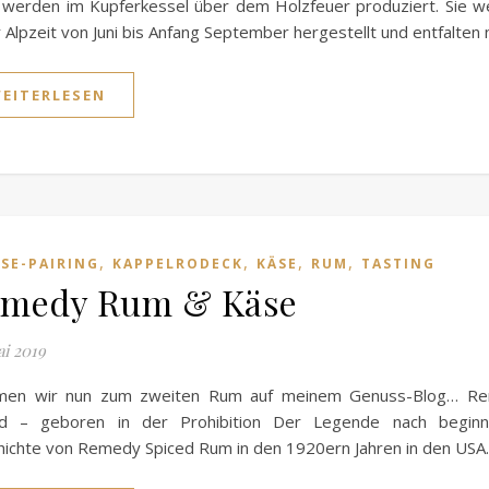
werden im Kupferkessel über dem Holzfeuer produziert. Sie 
r Alpzeit von Juni bis Anfang September hergestellt und entfalten
EITERLESEN
,
,
,
,
SE-PAIRING
KAPPELRODECK
KÄSE
RUM
TASTING
medy Rum & Käse
ai 2019
en wir nun zum zweiten Rum auf meinem Genuss-Blog… R
ed – geboren in der Prohibition Der Legende nach beginn
ichte von Remedy Spiced Rum in den 1920ern Jahren in den US