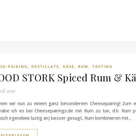
,
,
,
,
SE-PAIRING
DESTILLATE
KÄSE
RUM
TASTING
OD STORK Spiced Rum & Kä
ril 2019
en wir nun zu einem ganz besonderem Cheesepairing! Zum e
habe ich es bei Cheesepairings.de mit Rum zu tun, d.h. Rum 
 sich irgendwie lustig an) besser gesagt, Rum kombinieren mit…
EITERLESEN