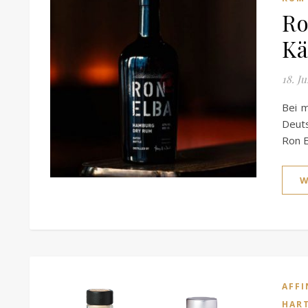
Ro
Kä
18. Ju
Bei 
Deut
Ron E
W
AFFI
HAR