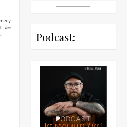
emedy
t die
Podcast:
A…