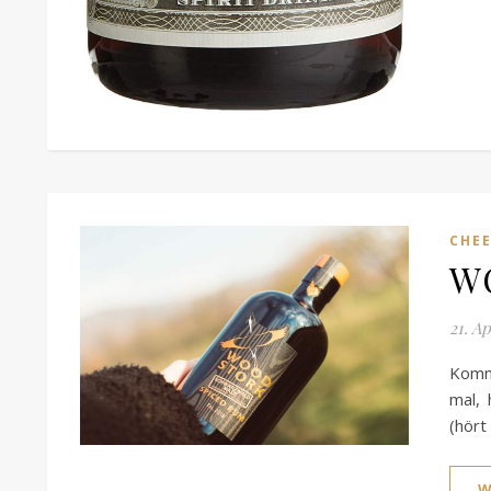
CHEE
WO
21. Ap
Komm
mal, 
(hört
W