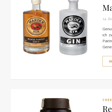
Ma
14. J
Genu
ich 
Pairi
Gene
W
CHEE
Re