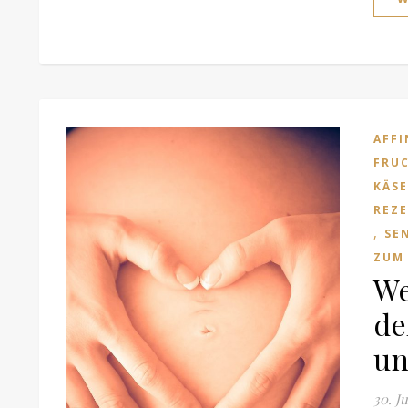
AFFI
FRU
KÄSE
REZ
,
SE
ZUM
We
de
un
30. J