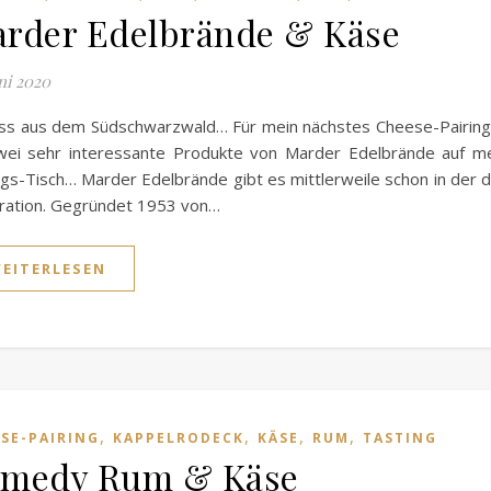
rder Edelbrände & Käse
uni 2020
ss aus dem Südschwarzwald… Für mein nächstes Cheese-Pairing
zwei sehr interessante Produkte von Marder Edelbrände auf m
ngs-Tisch… Marder Edelbrände gibt es mittlerweile schon in der d
ration. Gegründet 1953 von…
EITERLESEN
,
,
,
,
SE-PAIRING
KAPPELRODECK
KÄSE
RUM
TASTING
medy Rum & Käse