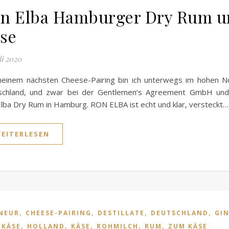
n Elba Hamburger Dry Rum u
se
li 2020
meinem nächsten Cheese-Pairing bin ich unterwegs im hohen N
schland, und zwar bei der Gentlemen‘s Agreement GmbH un
lba Dry Rum in Hamburg. RON ELBA ist echt und klar, versteckt…
EITERLESEN
,
,
,
,
NEUR
CHEESE-PAIRING
DESTILLATE
DEUTSCHLAND
GI
,
,
,
,
,
TKÄSE
HOLLAND
KÄSE
ROHMILCH
RUM
ZUM KÄSE