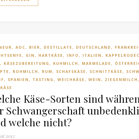
,
,
,
,
,
NEUR
AOC
BIER
DESTILLATE
DEUTSCHLAND
FRANKREI
,
,
,
,
,
CHTSENFE
GIN
HARTKÄSE
INFO
ITALIEN
KAPPELRODE
,
,
,
,
KÄSEZUBEREITUNG
KUHMILCH
MARMELADE
ÖSTERREI
,
,
,
,
,
EPTE
ROHMILCH
RUM
SCHAFSKÄSE
SCHNITTKÄSE
SCHW
,
,
,
,
,
NF
SPANIEN
TASTING
WEICHKÄSE
WEIN
ZIEGENMILCH
 KÄSE
lche Käse-Sorten sind währe
r Schwangerschaft unbedenkl
d welche nicht?
uni 2012