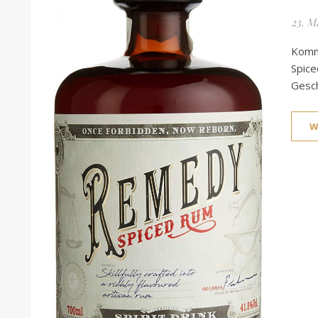
23. M
Komm
Spic
Gesch
W