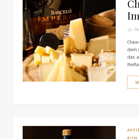
Ch
Im
25. D
Chees
dem w
das a
Reif
W
AFFI
RUM