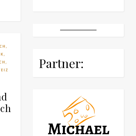
,
CH
,
CK
Partner:
,
CH
EIZ
,
nd
ich