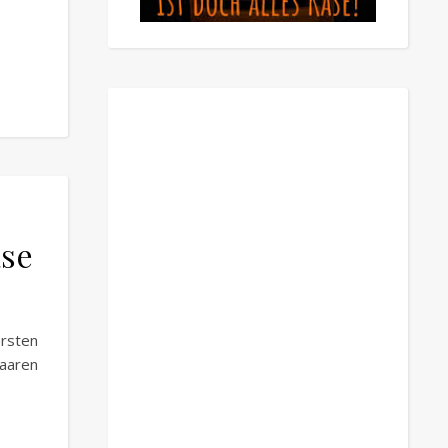
se
rsten
paaren