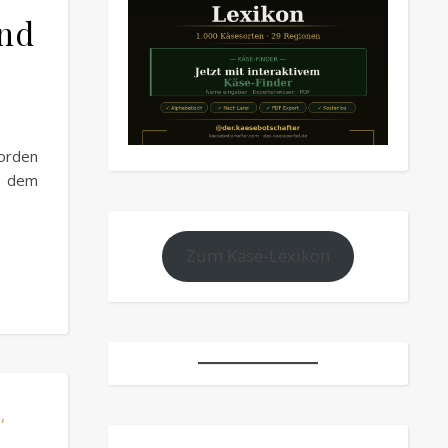
nd
orden
d dem
Zum Käse-Lexikon
,
N