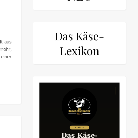
Das Käse-
lt aus
Lexikon
rrohr,
 einer
,