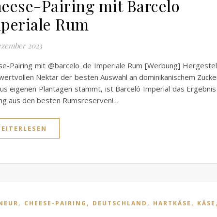
eese-Pairing mit Barcelo
periale Rum
ezember 2023
e-Pairing mit @barcelo_de Imperiale Rum [Werbung] Hergestel
ertvollen Nektar der besten Auswahl an dominikanischem Zucke
us eigenen Plantagen stammt, ist Barceló Imperial das Ergebnis
ung aus den besten Rumsreserven!…
EITERLESEN
,
,
,
,
NEUR
CHEESE-PAIRING
DEUTSCHLAND
HARTKÄSE
KÄSE