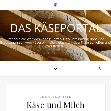
DAS KÄSEPORTAL
Entdecke die Welt des Käses: Sorten, Herkunft, Pairing-Tipps und
Expertenwissen vom Käsesommelier. Jetzt mehr über Käse genießen und
verstehen.
UNCATEGORIZED
Käse und Milch