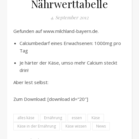
Nährwerttabelle
4. September 2012
Gefunden auf www.milchland-bayern.de.
Calciumbedarf eines Erwachsenen: 1000mg pro
Tag
Je härter der Käse, umso mehr Calcium steckt
drin!
Aber lest selbst:
Zum Download: [download id=“20″]
alles käse
Ernährung
essen
Käse
Käse in der Ernährung
Käse wissen
News