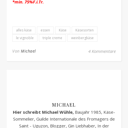
*min. 75%F.i.Tr.
alles käse
essen
Käse
Käsesorten
le vignoble
triple creme
weinbergkäse
Von
Michael
4 Kommentare
MICHAEL
Hier schreibt Michael Wühle,
Baujahr 1985, Käse-
Sommelier, Guilde Internationale des Fromagers de
Saint - Uguzon, Blogger, Gin Liebhaber, In der