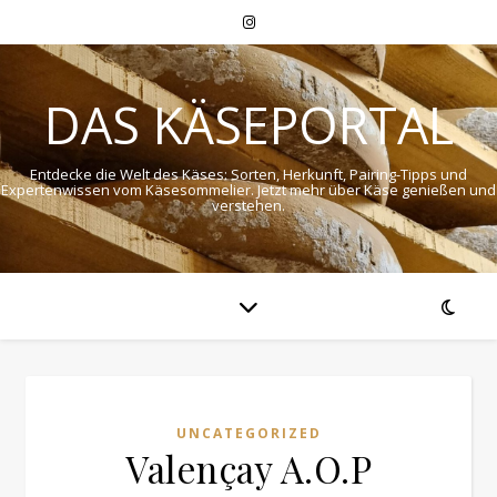
DAS KÄSEPORTAL
Entdecke die Welt des Käses: Sorten, Herkunft, Pairing-Tipps und
Expertenwissen vom Käsesommelier. Jetzt mehr über Käse genießen und
verstehen.
UNCATEGORIZED
Valençay A.O.P