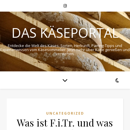
DAS KÄSEPORTAL
Entdecke die Welt des Käses: Sorten, Herkunft, Pairing-Tipps und
Expertenwissen vom Käsesommelier. Jetzt mehr über Käse genießen und
verstehen.
UNCATEGORIZED
Was ist F.i.Tr. und was