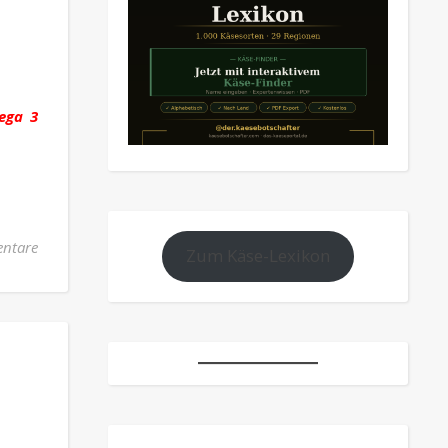
mega 3
ntare
Zum Käse-Lexikon