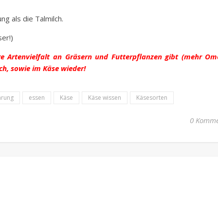
g als die Talmilch.
er!)
re Artenvielfalt an Gräsern und Futterpflanzen gibt (mehr O
ch, sowie im Käse wieder!
hrung
essen
Käse
Käse wissen
Käsesorten
0 Komme