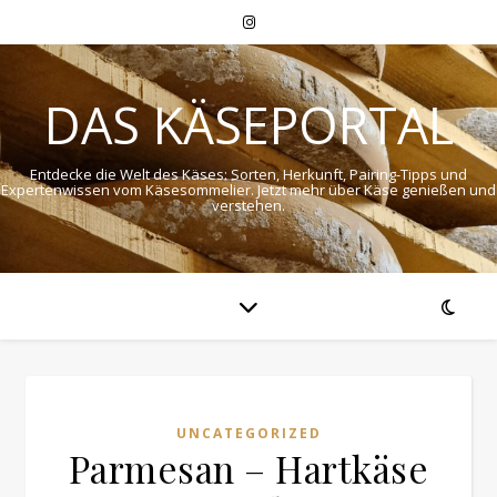
DAS KÄSEPORTAL
Entdecke die Welt des Käses: Sorten, Herkunft, Pairing-Tipps und
Expertenwissen vom Käsesommelier. Jetzt mehr über Käse genießen und
verstehen.
UNCATEGORIZED
Parmesan – Hartkäse