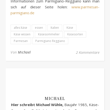
Informationen zum Parmigiano-Reggiano kann man
sich auf dieser Seite holen:
www.parmesan-
parmigiano.de
alles käse
essen
Italien
Käse
Käse wissen
Käsesommelier
Käsesorten
Parmesan
Parmigiano Reggiano
Von
Michael
2 Kommentare
MICHAEL
Hier schreibt Michael Wühle,
Baujahr 1985, Käse-