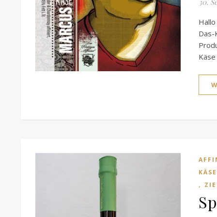
30. S
Hallo
Das-K
Produ
Käse
W
AFFI
KÄSE
,
ZI
Sp