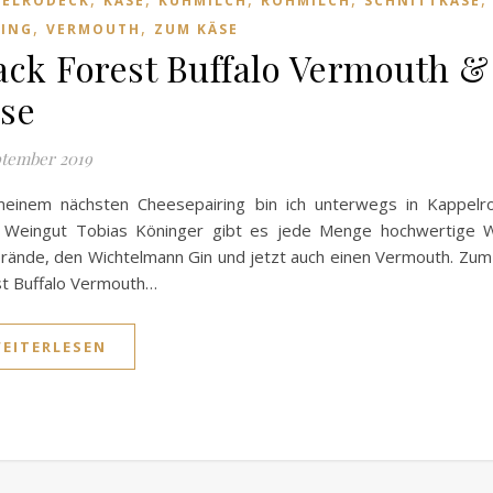
PELRODECK
KÄSE
KUHMILCH
ROHMILCH
SCHNITTKÄSE
,
,
TING
VERMOUTH
ZUM KÄSE
ack Forest Buffalo Vermouth &
se
ptember 2019
meinem nächsten Cheesepairing bin ich unterwegs in Kappelro
 Weingut Tobias Köninger gibt es jede Menge hochwertige W
rände, den Wichtelmann Gin und jetzt auch einen Vermouth. Zum
t Buffalo Vermouth…
EITERLESEN