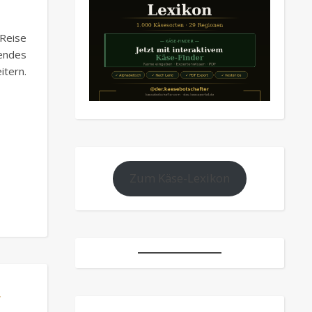
Reise
sendes
tern.
Zum Käse-Lexikon
,
,