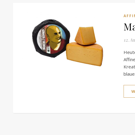
AFFI
Ma
12. A
Heut
Affin
Krea
blau
W