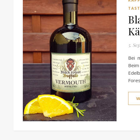
KAP
TAS
Bl
Kä
5. Se
Bei 
Beim
Edelb
Fores
W