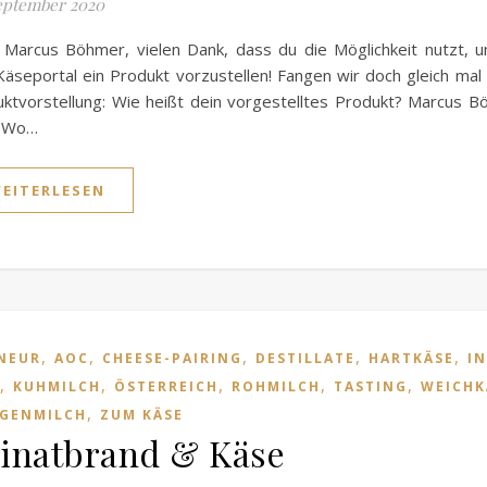
eptember 2020
 Marcus Böhmer, vielen Dank, dass du die Möglichkeit nutzt, 
äseportal ein Produkt vorzustellen! Fangen wir doch gleich mal
ktvorstellung: Wie heißt dein vorgestelltes Produkt? Marcus 
 Wo…
EITERLESEN
,
,
,
,
,
NEUR
AOC
CHEESE-PAIRING
DESTILLATE
HARTKÄSE
I
,
,
,
,
,
KUHMILCH
ÖSTERREICH
ROHMILCH
TASTING
WEICHK
,
EGENMILCH
ZUM KÄSE
inatbrand & Käse