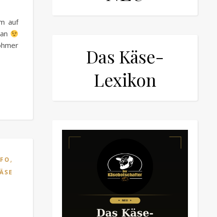
um auf
 an
Böhmer
Das Käse-
Lexikon
,
NFO
ÄSE