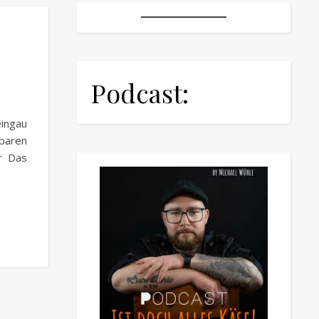
Podcast:
ingau
lbaren
r Das