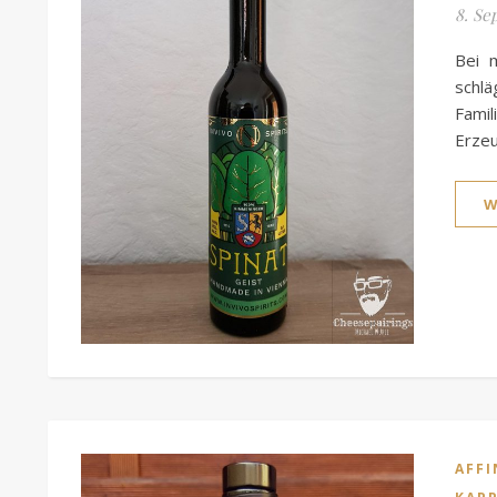
8. Se
Bei 
schlä
Fami
Erze
W
AFFI