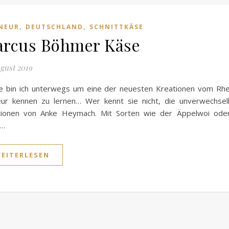
,
,
NEUR
DEUTSCHLAND
SCHNITTKÄSE
rcus Böhmer Käse
ugust 2019
e bin ich unterwegs um eine der neuesten Kreationen vom Rhe
eur kennen zu lernen… Wer kennt sie nicht, die unverwechse
tionen von Anke Heymach. Mit Sorten wie der Äppelwoi ode
e…
EITERLESEN