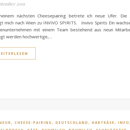
ptember 2019
meinem nächsten Cheesepairing betrete ich neue Ufer. Die 
gt mich nach Wien zu INVIVO SPIRITS. Invivo Spirits Ein wach
lienunternehmen mit einem Team bestehend aus neun Mitarbei
ugt werden hochwertige,…
EITERLESEN
,
,
,
,
NEUR
CHEESE-PAIRING
DEUTSCHLAND
HARTKÄSE
INFO
,
,
,
,