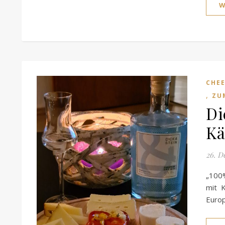
W
CHEE
,
ZU
Di
Kä
26. D
„100%
mit 
Europ