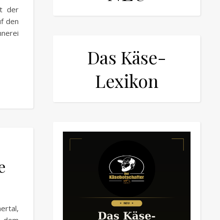
t der
uf den
nnerei
Das Käse-
Lexikon
e
rtal,