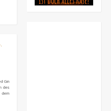
,
D
ed Gin
on des
t dem