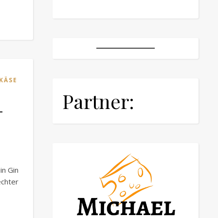
KÄSE
Partner:
-
in Gin
chter