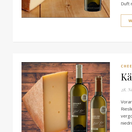
Duft 
W
CHEE
Kä
28. N
Vora
Riesl
verg
niedr