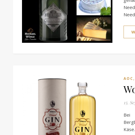
gena
Needl
Need
W
AOC
Wo
15. S
Bei 
Berg
Käse.