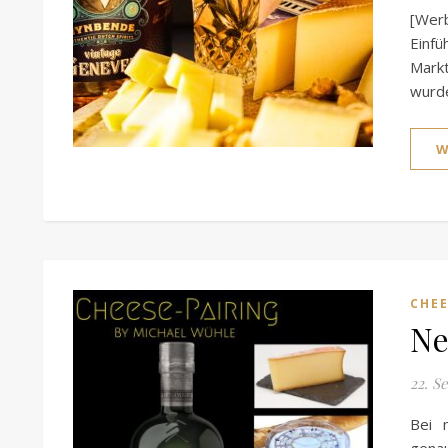
[Wer
Einfü
Markt
wurd
W
CHEE
Ne
22. S
Bei 