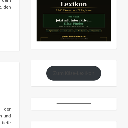
d dem
t, den
Zum Käse-Lexikon
n der
n und
 tiefe