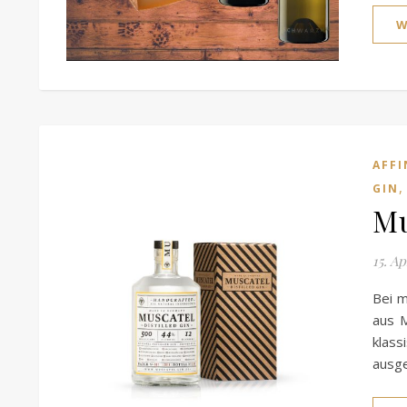
W
AFFI
GIN
Mu
15. Ap
Bei m
aus M
klas
ausg