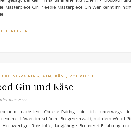
uer gesagt bei der Firma Bimmerle KG Achern / Mösbach un
e Masterpiece Gin. Needle Masterpiece Gin Wer kennt ihn nich
le…
EITERLESEN
,
,
,
,
CHEESE-PAIRING
GIN
KÄSE
ROHMILCH
od Gin und Käse
eptember 2022
meinem nächsten Cheese-Pairing bin ich unterwegs i
brennerei Löwen im schönen Bregenzerwald, mit dem Wood Gi
 Hochwertige Rohstoffe, langjährige Brennerei-Erfahrung und