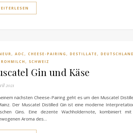
EITERLESEN
,
,
,
,
NEUR
AOC
CHEESE-PAIRING
DESTILLATE
DEUTSCHLAN
,
,
ROHMILCH
SCHWEIZ
scatel Gin und Käse
ril 2021
einem nächsten Cheese-Pairing geht es um den Muscatel Distill
ainz. Der Muscatel Distilled Gin ist eine moderne Interpretati
sischen Gins. Eine dezente Wachholdernote, kombiniert mi
ewogenen Aroma des…