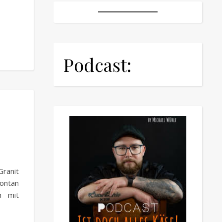
Podcast:
ranit
pontan
n mit