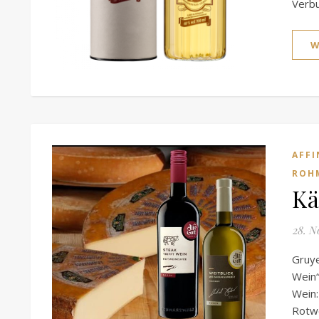
Verbu
W
AFFI
ROH
Kä
28. N
Gruye
Wein“
Wein:
Rotwe