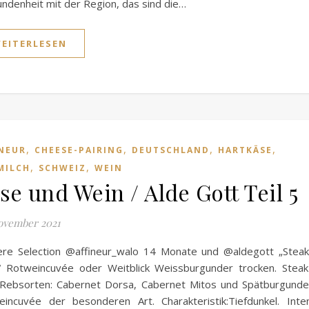
ndenheit mit der Region, das sind die…
EITERLESEN
,
,
,
,
NEUR
CHEESE-PAIRING
DEUTSCHLAND
HARTKÄSE
,
,
MILCH
SCHWEIZ
WEIN
se und Wein / Alde Gott Teil 5
ovember 2021
re Selection @affineur_walo 14 Monate und @aldegott „Steak 
 Rotweincuvée oder Weitblick Weissburgunder trocken. Steak 
Rebsorten: Cabernet Dorsa, Cabernet Mitos und Spätburgunde
incuvée der besonderen Art. Charakteristik:Tiefdunkel. Inte