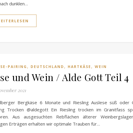
nach dunklen…
EITERLESEN
,
,
,
SE-PAIRING
DEUTSCHLAND
HARTKÄSE
WEIN
se und Wein / Alde Gott Teil 4
ovember 2021
rlberger Bergkäse 6 Monate und Riesling Auslese süß oder G
ing Trocken @aldegott Ein Riesling trocken im Granitfass s
oren. Aus ausgesuchten Rebflächen älterer Weinbergslage
igen Erträgen erhalten wir optimale Trauben für…