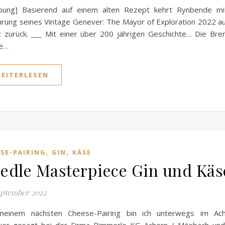
bung] Basierend auf einem alten Rezept kehrt Rynbende mi
hrung seines Vintage Genever: The Mayor of Exploration 2022 a
 zurück. ___ Mit einer über 200 jährigen Geschichte… Die Bre
e…
EITERLESEN
,
,
SE-PAIRING
GIN
KÄSE
edle Masterpiece Gin und Käs
eptember 2022
meinem nächsten Cheese-Pairing bin ich unterwegs im Ache